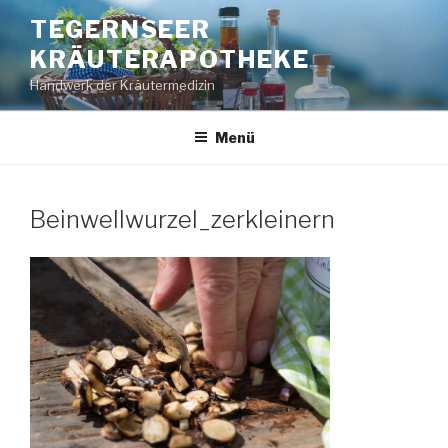
Zum
TEGERNSEER
Inhalt
KRÄUTERAPOTHEKE
springen
Handwerk der Kräutermedizin
Menü
Beinwellwurzel_zerkleinern