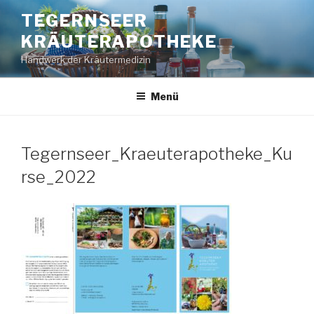
Zum
TEGERNSEER
Inhalt
KRÄUTERAPOTHEKE
springen
Handwerk der Kräutermedizin
Menü
Tegernseer_Kraeuterapotheke_Ku
rse_2022