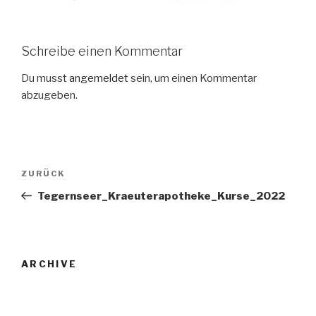
Schreibe einen Kommentar
Du musst
angemeldet
sein, um einen Kommentar
abzugeben.
Beitrags-
Vorheriger
ZURÜCK
Navigation
Beitrag
Tegernseer_Kraeuterapotheke_Kurse_2022
ARCHIVE